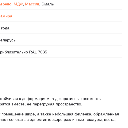
ерево
,
МДФ
,
Массив
, Эмаль
Ламира
 года
еларусь
риблизительно RAL 7035
устойчивая к деформациям, а декоративные элементы
ятся вместе, не перегружая пространство.
ет помещение шире, а также небольшая филенка, обрамленная
яет сочетать в одном интерьере различные текстуры, цвета,