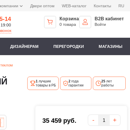
 компании
Двери оптом
WEB-каталог
Контакты
RU
5-14
Корзина
B2B кабинет
0 товара
Войти
 19:00
звонок
ДИЗАЙНЕРАМ
ПЕРЕГОРОДКИ
МАГАЗИНЫ
стеклом
ЫЙ
1
лучшие
2
года
25
лет
товары в РБ
гарантии
работы
Количество
-
+
35 459
руб.