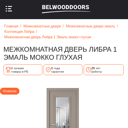
НАЗАД В МЕНЮ
НАЗАД В МЕНЮ
Главная
Межкомнатные двери
Межкомнатные двери эмаль
Коллекция Либра
Межкомнатная дверь Либра 1 Эмаль мокко глухая
МЕЖКОМНАТНАЯ ДВЕРЬ ЛИБРА 1
ЭМАЛЬ МОККО ГЛУХАЯ
1
лучшие
2
года
25
лет
товары в РБ
гарантии
работы
Новинка