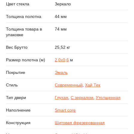
Цвет стекла
Зеркало
Толщина полотна
44 мм
Толщина товара в
74 мм
упаковке
Вес Брутто
25,52 кг
Размер полотна (м)
2,0х0,6
м
Покрытие
Эмаль
Стиль
Современный
,
Хай Тек
Тип двери
Глухая
,
С зеркалом
,
Утолщенная
Наполнение
Smart core
Конструкция
Щитовая фрезерованная