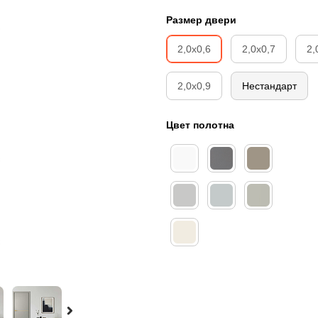
Размер двери
2,0х0,6
2,0х0,7
2,
2,0х0,9
Нестандарт
Цвет полотна