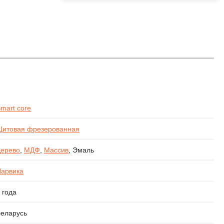
mart core
итовая фрезерованная
ерево
,
МДФ
,
Массив
, Эмаль
арвика
 года
еларусь