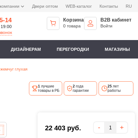
 компании
Двери оптом
WEB-каталог
Контакты
RU
5-14
Корзина
B2B кабинет
0 товара
Войти
 19:00
звонок
ДИЗАЙНЕРАМ
ПЕРЕГОРОДКИ
МАГАЗИНЫ
 жемчуг глухая
1
лучшие
2
года
25
лет
товары в РБ
гарантии
работы
Количество
-
+
22 403
руб.