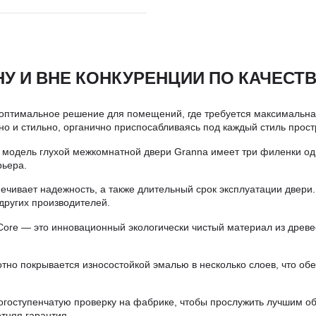
У И ВНЕ КОНКУРЕНЦИИ ПО КАЧЕСТВ
оптимальное решение для помещений, где требуется максимальная 
но и стильно, органично приспосабливаясь под каждый стиль прост
одель глухой межкомнатной двери Granna имеет три филенки один
рьера.
ивает надежность, а также длительный срок эксплуатации двери.
других производителей.
ore — это инновационный экологически чистый материал из древе
но покрывается износостойкой эмалью в несколько слоев, что об
огоступенчатую проверку на фабрике, чтобы прослужить лучшим об
тняя гарантия.