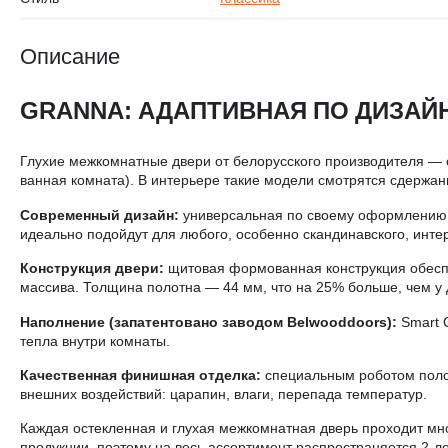
Описание
GRANNA: АДАПТИВНАЯ ПО ДИЗАЙН
Глухие межкомнатные двери от белорусского производителя — 
ванная комната). В интерьере такие модели смотрятся сдержан
Современный дизайн:
универсальная по своему оформлению м
идеально подойдут для любого, особенно скандинавского, инте
Конструкция двери:
щитовая формованная конструкция обеспеч
массива. Толщина полотна — 44 мм, что на 25% больше, чем у 
Наполнение (запатентовано заводом Belwooddoors):
Smart C
тепла внутри комнаты.
Качественная финишная отделка:
специальным роботом полот
внешних воздействий: царапин, влаги, перепада температур.
Каждая остекленная и глухая межкомнатная дверь проходит мн
продукции, поэтому на весь ассортимент распространяется 2-ле