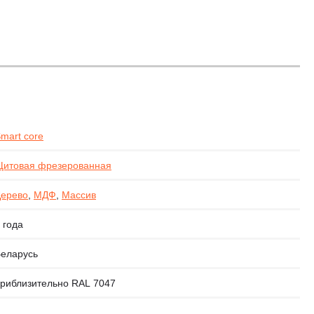
mart core
итовая фрезерованная
ерево
,
МДФ
,
Массив
 года
еларусь
риблизительно RAL 7047