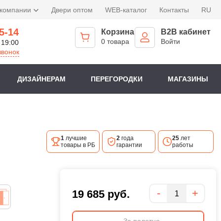
 компании
Двери оптом
WEB-каталог
Контакты
RU
5-14
Корзина
B2B кабинет
0 товара
Войти
 19:00
звонок
ДИЗАЙНЕРАМ
ПЕРЕГОРОДКИ
МАГАЗИНЫ
1
лучшие
2
года
25
лет
товары в РБ
гарантии
работы
Количество
-
+
19 685
руб.
За полотно