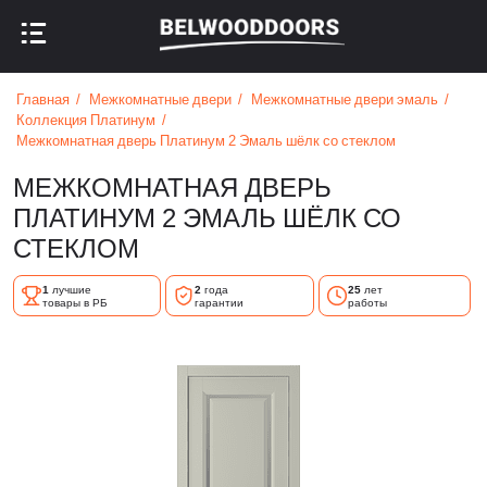
НАЗАД В МЕНЮ
НАЗАД В МЕНЮ
Главная
Межкомнатные двери
Межкомнатные двери эмаль
Коллекция Платинум
Межкомнатная дверь Платинум 2 Эмаль шёлк со стеклом
МЕЖКОМНАТНАЯ ДВЕРЬ
ПЛАТИНУМ 2 ЭМАЛЬ ШЁЛК СО
СТЕКЛОМ
1
лучшие
2
года
25
лет
товары в РБ
гарантии
работы