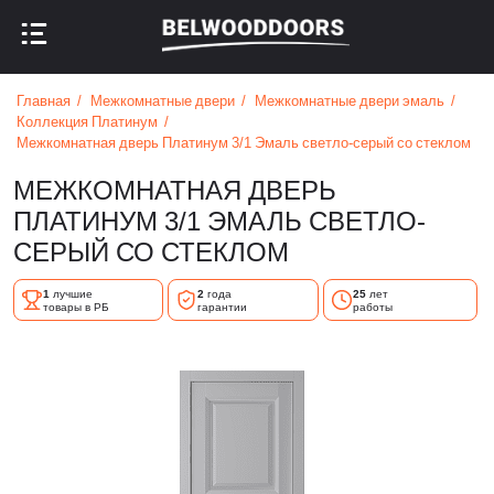
НАЗАД В МЕНЮ
НАЗАД В МЕНЮ
Главная
Межкомнатные двери
Межкомнатные двери эмаль
Коллекция Платинум
Межкомнатная дверь Платинум 3/1 Эмаль светло-серый со стеклом
МЕЖКОМНАТНАЯ ДВЕРЬ
ПЛАТИНУМ 3/1 ЭМАЛЬ СВЕТЛО-
СЕРЫЙ СО СТЕКЛОМ
1
лучшие
2
года
25
лет
товары в РБ
гарантии
работы