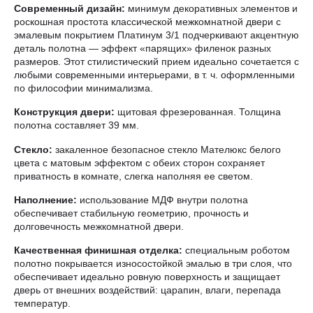
Современный дизайн:
минимум декоративных элементов и
роскошная простота классической межкомнатной двери с
эмалевым покрытием Платинум 3/1 подчеркивают акцентную
деталь полотна — эффект «парящих» филенок разных
размеров. Этот стилистический прием идеально сочетается с
любыми современными интерьерами, в т. ч. оформленными
по философии минимализма.
Конструкция двери:
щитовая фрезерованная. Толщина
полотна составляет 39 мм.
Стекло:
закаленное безопасное стекло Мателюкс белого
цвета с матовым эффектом с обеих сторон сохраняет
приватность в комнате, слегка наполняя ее светом.
Наполнение:
использование МДФ внутри полотна
обеспечивает стабильную геометрию, прочность и
долговечность межкомнатной двери.
Качественная финишная отделка:
специальным роботом
полотно покрывается износостойкой эмалью в три слоя, что
обеспечивает идеально ровную поверхность и защищает
дверь от внешних воздействий: царапин, влаги, перепада
температур.