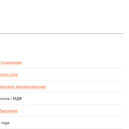
Утолщенная
mart core
итовая фрезерованная
осна / МДФ
Максимум
 года