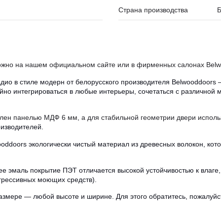
Страна производства
Б
жно на нашем официальном сайте или в фирменных салонах Belwoo
ио в стиле модерн от белорусского производителя Belwooddoors —
ойно интегрироваться в любые интерьеры, сочетаться с различной
илен панелью МДФ 6 мм, а для стабильной геометрии двери исполь
оизводителей.
ddoors экологически чистый материал из древесных волокон, кото
 эмаль покрытие ПЭТ отличается высокой устойчивостью к влаге, ц
агрессивных моющих средств).
мере — любой высоте и ширине. Для этого обратитесь, пожалуйста