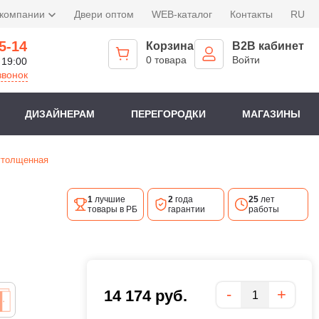
 компании
Двери оптом
WEB-каталог
Контакты
RU
5-14
Корзина
B2B кабинет
0 товара
Войти
 19:00
звонок
ДИЗАЙНЕРАМ
ПЕРЕГОРОДКИ
МАГАЗИНЫ
 утолщенная
1
лучшие
2
года
25
лет
товары в РБ
гарантии
работы
Количество
-
+
14 174
руб.