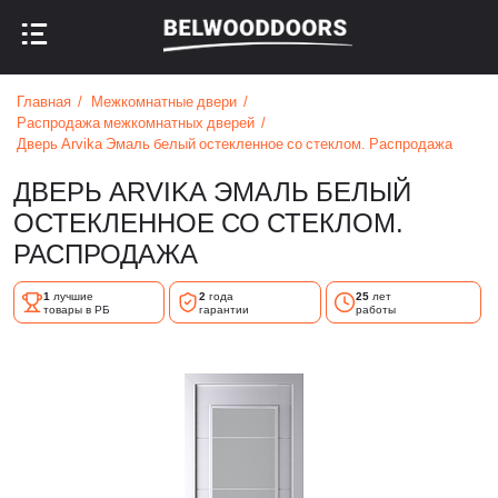
НАЗАД В МЕНЮ
НАЗАД В МЕНЮ
Главная
Межкомнатные двери
Распродажа межкомнатных дверей
Дверь Arvika Эмаль белый остекленное со стеклом. Распродажа
ДВЕРЬ ARVIKA ЭМАЛЬ БЕЛЫЙ
ОСТЕКЛЕННОЕ СО СТЕКЛОМ.
РАСПРОДАЖА
1
лучшие
2
года
25
лет
товары в РБ
гарантии
работы