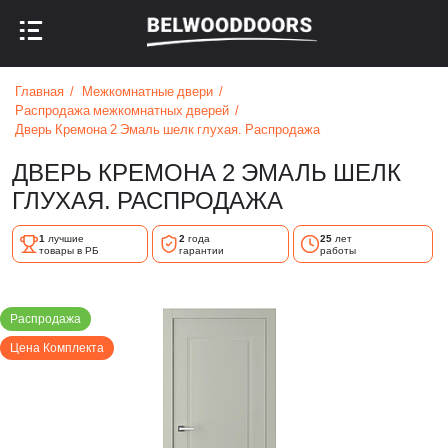
НАЗАД В МЕНЮ
НАЗАД В МЕНЮ
Главная
Межкомнатные двери
Распродажа межкомнатных дверей
Дверь Кремона 2 Эмаль шелк глухая. Распродажа
ДВЕРЬ КРЕМОНА 2 ЭМАЛЬ ШЕЛК
ГЛУХАЯ. РАСПРОДАЖА
1
лучшие
2
года
25
лет
товары в РБ
гарантии
работы
Распродажа
Цена Комплекта