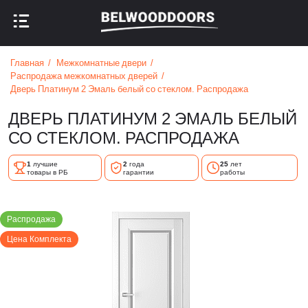
НАЗАД В МЕНЮ
НАЗАД В МЕНЮ
Главная
Межкомнатные двери
Распродажа межкомнатных дверей
Дверь Платинум 2 Эмаль белый со стеклом. Распродажа
ДВЕРЬ ПЛАТИНУМ 2 ЭМАЛЬ БЕЛЫЙ
СО СТЕКЛОМ. РАСПРОДАЖА
1
лучшие
2
года
25
лет
товары в РБ
гарантии
работы
Распродажа
Цена Комплекта