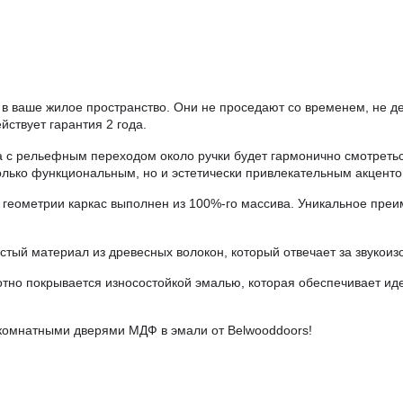
в ваше жилое пространство. Они не проседают со временем, не д
йствует гарантия 2 года.
с рельефным переходом около ручки будет гармонично смотретьс
лько функциональным, но и эстетически привлекательным акценто
геометрии каркас выполнен из 100%-го массива. Уникальное преи
стый материал из древесных волокон, который отвечает за звукоиз
но покрывается износостойкой эмалью, которая обеспечивает ид
жкомнатными дверями МДФ в эмали от Belwooddoors!