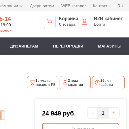
 компании
Двери оптом
WEB-каталог
Контакты
RU
5-14
Корзина
B2B кабинет
0 товара
Войти
 19:00
звонок
ДИЗАЙНЕРАМ
ПЕРЕГОРОДКИ
МАГАЗИНЫ
1
лучшие
2
года
25
лет
товары в РБ
гарантии
работы
Количество
-
+
24 949
руб.
За комплект