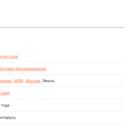
mart core
итовая фрезерованная
ерево
,
МДФ
,
Массив
, Эмаль
Слайд
 года
еларусь