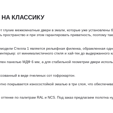
 НА КЛАССИКУ
ает глухие межкомнатные двери в эмали, которые уже установлены 
 пространство и при этом гарантировать приватность, поэтому таки
 модели Стелла 1 является рельефная филенка, обрамленная одно
интерьер: от минималистичного стиля и хай-тек до выдержанного к
лен панелью МДФ 6 мм, а для стабильной геометрии двери исполь
ссованный в виде пчелиных сот гофрокартон.
но покрывается износостойкой эмалью в три слоя, что обеспечив
 оттенке по палитрам RAL и NCS. Под заказ предлагаем полотна н