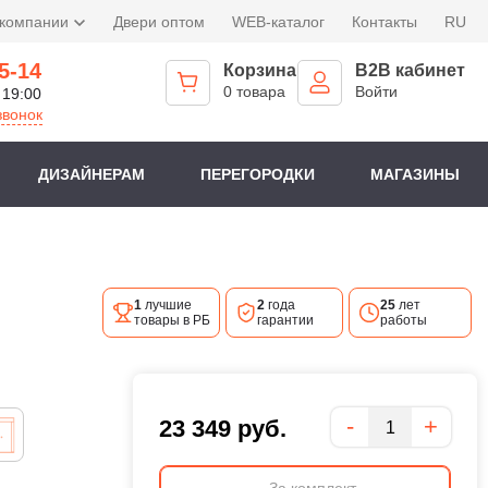
 компании
Двери оптом
WEB-каталог
Контакты
RU
5-14
Корзина
B2B кабинет
0 товара
Войти
 19:00
звонок
ДИЗАЙНЕРАМ
ПЕРЕГОРОДКИ
МАГАЗИНЫ
1
лучшие
2
года
25
лет
товары в РБ
гарантии
работы
Количество
-
+
23 349
руб.
За комплект