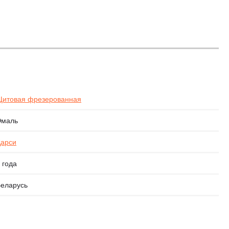
итовая фрезерованная
Эмаль
арси
 года
еларусь