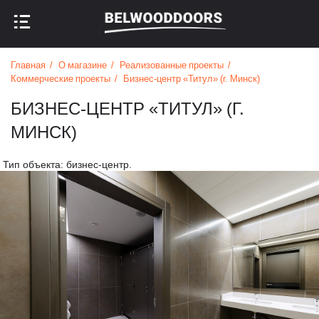
НАЗАД В МЕНЮ
НАЗАД В МЕНЮ
Главная
О магазине
Реализованные проекты
Коммерческие проекты
Бизнес-центр «Титул» (г. Минск)
БИЗНЕС-ЦЕНТР «ТИТУЛ» (Г.
МИНСК)
Тип объекта: бизнес-центр.