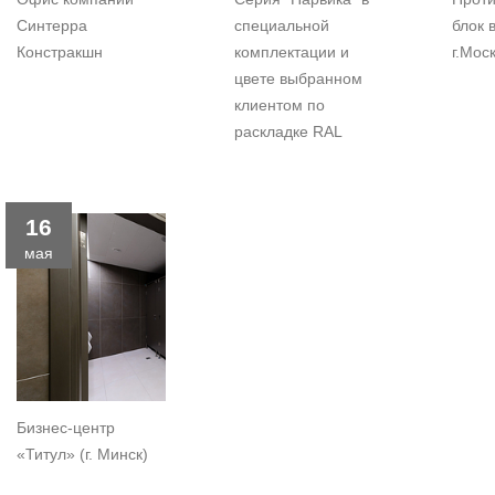
Синтерра
специальной
блок 
Констракшн
комплектации и
г.Мос
цвете выбранном
клиентом по
раскладке RAL
16
мая
Бизнес-центр
«Титул» (г. Минск)