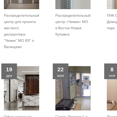
Распределительный
Распределительный
ПНК 
центр для проекта
центр «Чижик» МО
Домо
жесткого
в Восток Новая
парк
дискаунтера
Купавна
"Чижик" МО ЮГ п.
Валищево
19
22
8
дек
мая
ноя
Офис компании
Серия "Нарвика" в
Прот