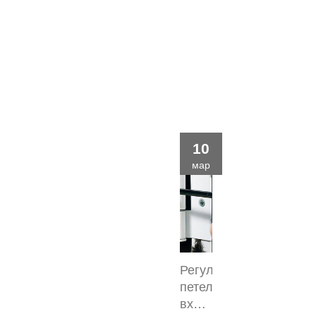
10
мар
Регулировка
петель
входной