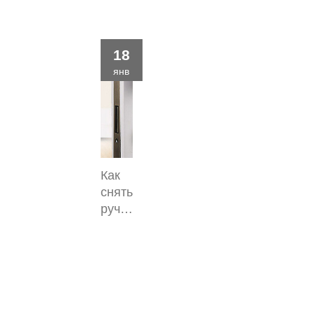
в
2023
году
18
янв
Как
снять
ручку
с
межкомнатной
двери