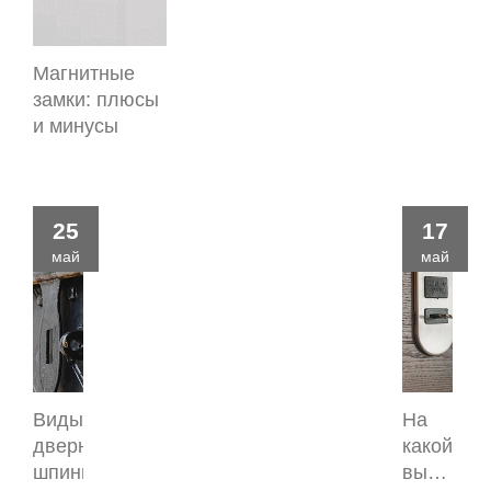
Магнитные
замки: плюсы
и минусы
25
17
май
май
Виды
На
дверных
какой
шпингалетов
высоте