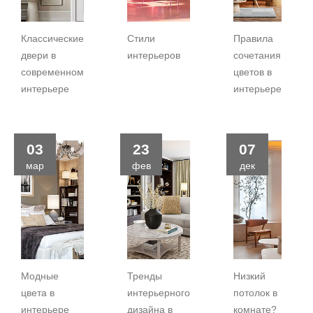
Классические
Стили
Правила
двери в
интерьеров
сочетания
современном
цветов в
интерьере
интерьере
03
23
07
мар
фев
дек
Модные
Тренды
Низкий
цвета в
интерьерного
потолок в
интерьере
дизайна в
комнате?