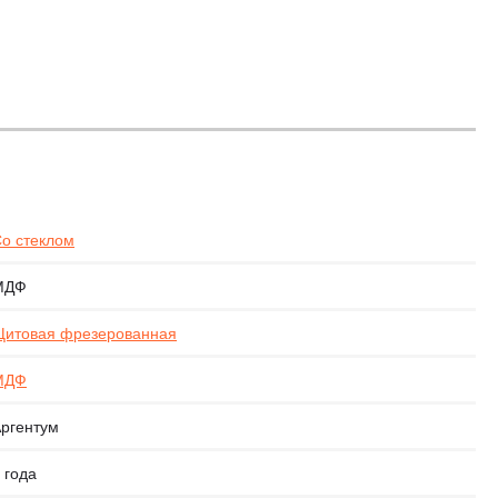
о стеклом
МДФ
итовая фрезерованная
МДФ
ргентум
 года