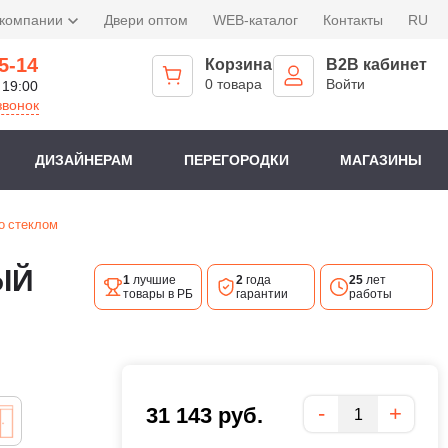
 компании
Двери оптом
WEB-каталог
Контакты
RU
5-14
Корзина
B2B кабинет
0 товара
Войти
 19:00
звонок
ДИЗАЙНЕРАМ
ПЕРЕГОРОДКИ
МАГАЗИНЫ
о стеклом
ЫЙ
1
лучшие
2
года
25
лет
товары в РБ
гарантии
работы
Количество
-
+
31 143
руб.