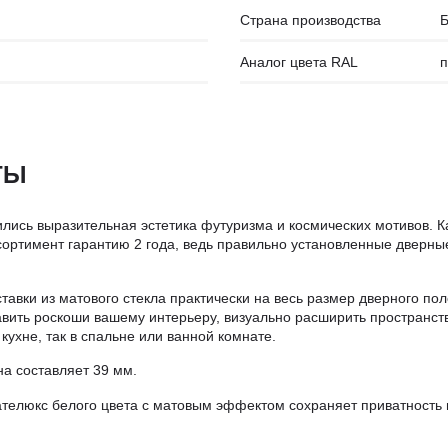
Страна производства
Б
Аналог цвета RAL
п
ТЫ
ились выразительная эстетика футуризма и космических мотивов. К
ссортимент гарантию 2 года, ведь правильно установленные дверны
ставки из матового стекла практически на весь размер дверного 
авить роскоши вашему интерьеру, визуально расширить пространств
 кухне, так в спальне или ванной комнате.
а составляет 39 мм.
телюкс белого цвета с матовым эффектом сохраняет приватность в