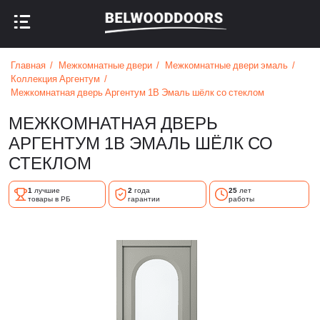
НАЗАД В МЕНЮ
НАЗАД В МЕНЮ
Главная
Межкомнатные двери
Межкомнатные двери эмаль
Коллекция Аргентум
Межкомнатная дверь Аргентум 1B Эмаль шёлк со стеклом
МЕЖКОМНАТНАЯ ДВЕРЬ
АРГЕНТУМ 1B ЭМАЛЬ ШЁЛК СО
СТЕКЛОМ
1
лучшие
2
года
25
лет
товары в РБ
гарантии
работы