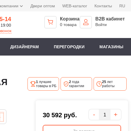
 компании
Двери оптом
WEB-каталог
Контакты
RU
5-14
Корзина
B2B кабинет
0 товара
Войти
 19:00
звонок
ДИЗАЙНЕРАМ
ПЕРЕГОРОДКИ
МАГАЗИНЫ
АЯ
1
лучшие
2
года
25
лет
товары в РБ
гарантии
работы
Количество
-
+
30 592
руб.
За полотно