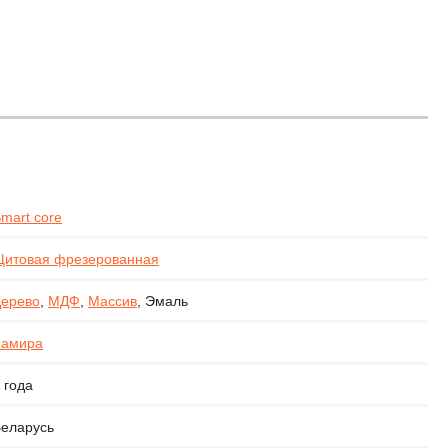
,
mart core
итовая фрезерованная
ерево
,
МДФ
,
Массив
, Эмаль
Ламира
 года
еларусь