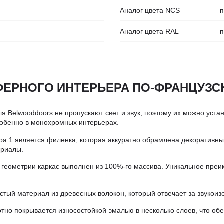
Аналог цвета NCS
п
Аналог цвета RAL
п
ФЕРНОГО ИНТЕРЬЕРА ПО-ФРАНЦУЗС
Belwooddoors не пропускают свет и звук, поэтому их можно установ
собенно в монохромных интерьерах.
 1 является филенка, которая аккуратно обрамлена декоративным
ериалы.
геометрии каркас выполнен из 100%-го массива. Уникальное преи
стый материал из древесных волокон, который отвечает за звукоиз
но покрывается износостойкой эмалью в несколько слоев, что об