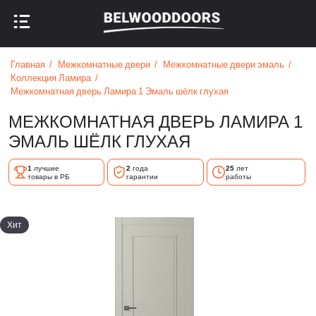
НАЗАД В МЕНЮ
НАЗАД В МЕНЮ
Главная
Межкомнатные двери
Межкомнатные двери эмаль
Коллекция Ламира
Межкомнатная дверь Ламира 1 Эмаль шёлк глухая
МЕЖКОМНАТНАЯ ДВЕРЬ ЛАМИРА 1
ЭМАЛЬ ШЁЛК ГЛУХАЯ
1
лучшие
2
года
25
лет
товары в РБ
гарантии
работы
Хит