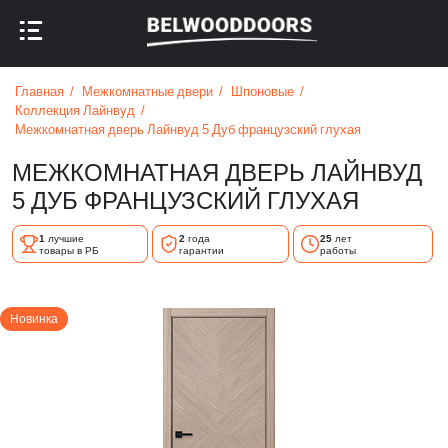
НАЗАД В МЕНЮ
НАЗАД В МЕНЮ
Главная
Межкомнатные двери
Шпоновые
Коллекция Лайнвуд
Межкомнатная дверь Лайнвуд 5 Дуб французский глухая
МЕЖКОМНАТНАЯ ДВЕРЬ ЛАЙНВУД
5 ДУБ ФРАНЦУЗСКИЙ ГЛУХАЯ
1
лучшие
2
года
25
лет
товары в РБ
гарантии
работы
Новинка