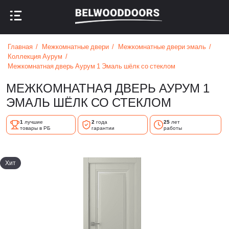
НАЗАД В МЕНЮ
НАЗАД В МЕНЮ
Главная
Межкомнатные двери
Межкомнатные двери эмаль
Коллекция Аурум
Межкомнатная дверь Аурум 1 Эмаль шёлк со стеклом
МЕЖКОМНАТНАЯ ДВЕРЬ АУРУМ 1
ЭМАЛЬ ШЁЛК СО СТЕКЛОМ
1
лучшие
2
года
25
лет
товары в РБ
гарантии
работы
Хит