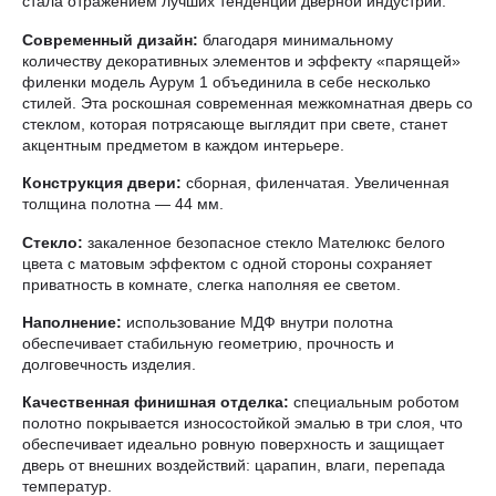
стала отражением лучших тенденций дверной индустрии.
Современный дизайн:
благодаря минимальному
количеству декоративных элементов и эффекту «парящей»
филенки модель Аурум 1 объединила в себе несколько
стилей. Эта роскошная современная межкомнатная дверь со
стеклом, которая потрясающе выглядит при свете, станет
акцентным предметом в каждом интерьере.
Конструкция двери:
сборная, филенчатая. Увеличенная
толщина полотна — 44 мм.
Стекло:
закаленное безопасное стекло Мателюкс белого
цвета с матовым эффектом с одной стороны сохраняет
приватность в комнате, слегка наполняя ее светом.
Наполнение:
использование МДФ внутри полотна
обеспечивает стабильную геометрию, прочность и
долговечность изделия.
Качественная финишная отделка:
специальным роботом
полотно покрывается износостойкой эмалью в три слоя, что
обеспечивает идеально ровную поверхность и защищает
дверь от внешних воздействий: царапин, влаги, перепада
температур.