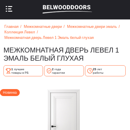
НАЗАД В МЕНЮ
НАЗАД В МЕНЮ
Главная
Межкомнатные двери
Межкомнатные двери эмаль
Коллекция Левел
Межкомнатная дверь Левел 1 Эмаль белый глухая
МЕЖКОМНАТНАЯ ДВЕРЬ ЛЕВЕЛ 1
ЭМАЛЬ БЕЛЫЙ ГЛУХАЯ
1
лучшие
2
года
25
лет
товары в РБ
гарантии
работы
Новинка