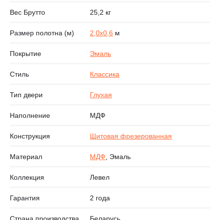
Вес Брутто
25,2 кг
Размер полотна (м)
2,0х0,6
м
Покрытие
Эмаль
Стиль
Классика
Тип двери
Глухая
Наполнение
МДФ
Конструкция
Щитовая фрезерованная
Материал
МДФ
, Эмаль
Коллекция
Левел
Гарантия
2 года
Страна производства
Беларусь