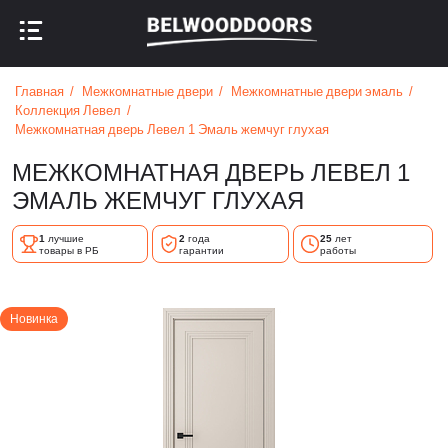
НАЗАД В МЕНЮ
НАЗАД В МЕНЮ
Главная
Межкомнатные двери
Межкомнатные двери эмаль
Коллекция Левел
Межкомнатная дверь Левел 1 Эмаль жемчуг глухая
МЕЖКОМНАТНАЯ ДВЕРЬ ЛЕВЕЛ 1
ЭМАЛЬ ЖЕМЧУГ ГЛУХАЯ
1
лучшие
2
года
25
лет
товары в РБ
гарантии
работы
Новинка