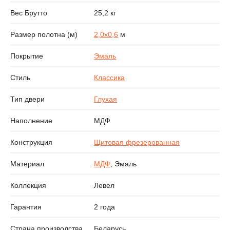
Вес Брутто
25,2 кг
Размер полотна (м)
2,0х0,6
м
Покрытие
Эмаль
Стиль
Классика
Тип двери
Глухая
Наполнение
МДФ
Конструкция
Щитовая фрезерованная
Материал
МДФ
, Эмаль
Коллекция
Левел
Гарантия
2 года
Страна производства
Беларусь