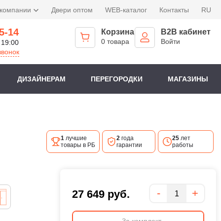
 компании
Двери оптом
WEB-каталог
Контакты
RU
5-14
Корзина
B2B кабинет
0 товара
Войти
 19:00
звонок
ДИЗАЙНЕРАМ
ПЕРЕГОРОДКИ
МАГАЗИНЫ
1
лучшие
2
года
25
лет
товары в РБ
гарантии
работы
Количество
-
+
27 649
руб.
За комплект