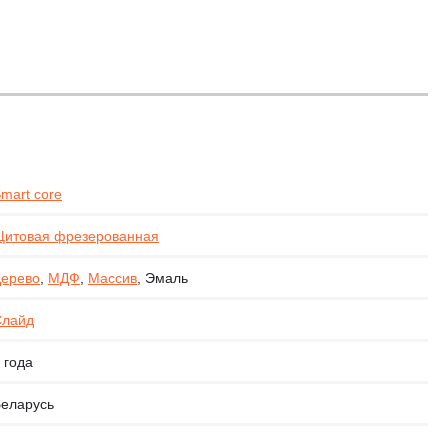
mart core
итовая фрезерованная
ерево
,
МДФ
,
Массив
, Эмаль
Слайд
 года
еларусь