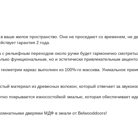
в ваше жилое пространство. Они не проседают со временем, не д
йствует гарантия 2 года.
с рельефным переходом около ручки будет гармонично смотретьс
лько функциональным, но и эстетически привлекательным акценто
геометрии каркас выполнен из 100%-го массива. Уникальное преи
стый материал из древесных волокон, который отвечает за звукоиз
но покрывается износостойкой эмалью, которая обеспечивает ид
жкомнатными дверями МДФ в эмали от Belwooddoors!